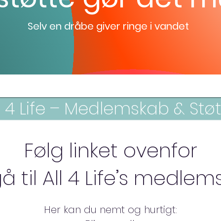
Selv en dråbe giver ringe i vandet
l 4 Life – Medlemskab & Stø
Følg linket ovenfor
å til All 4 Life’s medlem
Her kan du nemt og hurtigt: