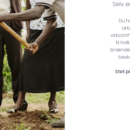
Selv e
Du ha
arb
virksomh
til hv
brænder 
besk
Støt 