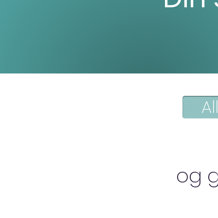
Al
og g