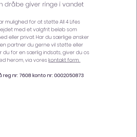
n dråbe giver ringe i vandet
r mulighed for at støtte All 4 Lifes
ejdet med et valgfrit beløb som
ed eller privat. Har du særlige ønsker
ilken partner du gerne vil støtte eller
du for en særlig indsats, giver du os
ed herom, via vores
kontakt form.
på
reg nr: 7608 konto nr: 0002050873