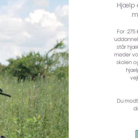
Hjælp 
m
For 275
uddannels
står hjæl
møder vo
skolen o
hjæl
vej
Du modta
d