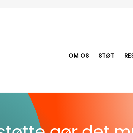
OM OS
STØT
RE
støtte gør det m