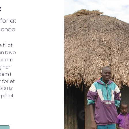
e
for at
rgende
til at
n blive
for om
g har
dem i
 for et
300 kr
 på et