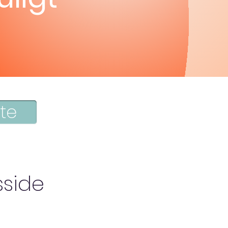
tte
sside