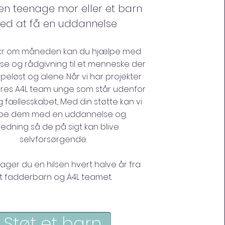
en teenage mor eller et barn
ed at få en uddannelse
 kr om måneden kan du hjælpe med
e og rådgivning til et menneske der
peløst og alene. Når vi har projekter
res A4L team unge som står udenfor
g fællesskabet, Med din støtte kan vi
pe dem med en uddannelse og
ledning så de på sigt kan blive
selvforsørgende.
ger du en hilsen hvert halve år fra
it fadderbarn og A4L teamet.
Støt et barn