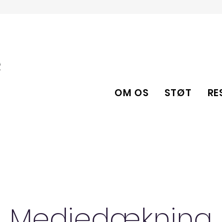
OM OS
STØT
RE
Mediedækning