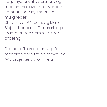
søge nye private partnere og
medlemmer over hele verden
samt at finde nye sponsor­
muligheder.
Stifterne af A4L, Jens og Maria
Silkjær, har base i Danmark og er
ledere af den administrative
afdeling.
Det har ofte været muligt for
medarbejdere fra de forskellige
A4L-projekter at komme til
Danmark for kurser,
udvekslingsbesøg og konferencer.
Samtidig har medlemmer af det
danske team regelmæssigt rejst
ud til projektlokationerne for at
udføre opfølgningsarbejde,
deltage i møder og konferencer
m.m.