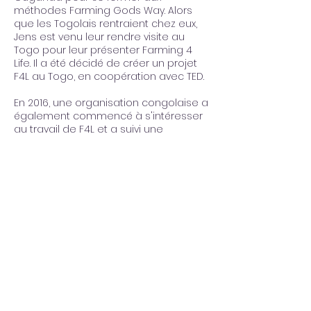
méthodes Farming Gods Way. Alors
que les Togolais rentraient chez eux,
Jens est venu leur rendre visite au
Togo pour leur présenter Farming 4
Life. Il a été décidé de créer un projet
F4L au Togo, en coopération avec TED.
En 2016, une organisation congolaise a
également commencé à s'intéresser
au travail de F4L et a suivi une
formation F4L en Ouganda.
En réunissant plusieurs sites de
projets ayant le même objectif de
développement, l'idée de développer
un réseau commun a commencé à
grandir de plus en plus en chacun de
nous. Lorsque le personnel ougandais
et danois s'est rendu au Togo en 2016
pour partager leurs connaissances et
leurs expériences, l'idée a commencé
à se développer plus sérieusement.