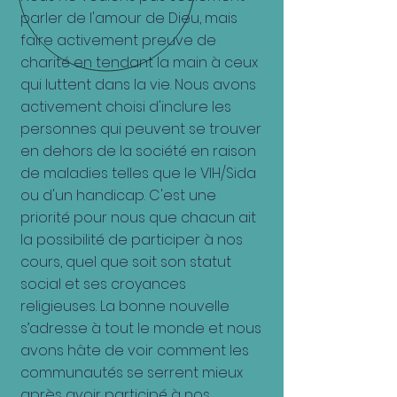
parler de l'amour de Dieu, mais
faire activement preuve de
charité en tendant la main à ceux
qui luttent dans la vie. Nous avons
activement choisi d'inclure les
personnes qui peuvent se trouver
en dehors de la société en raison
de maladies telles que le VIH/Sida
ou d'un handicap. C'est une
priorité pour nous que chacun ait
la possibilité de participer à nos
cours, quel que soit son statut
social et ses croyances
religieuses. La bonne nouvelle
s’adresse à tout le monde et nous
avons hâte de voir comment les
communautés se serrent mieux
après avoir participé à nos