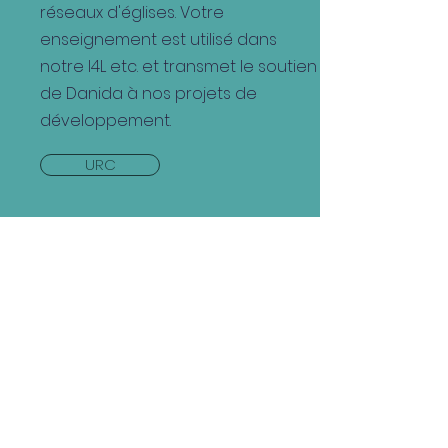
réseaux d'églises. Votre
enseignement est utilisé dans
notre I4L etc. et transmet le soutien
de Danida à nos projets de
développement.
URC
DÉCIBELS
Decibel enseigne aux prêtres qui
se concentrent sur leur pertinence
dans la société dont ils font partie
et sur la relation avec Dieu et leur
prochain. L'enseignement fait
partie de nos cours F4L.