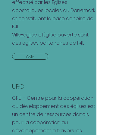
effectué par les Églises
apostoliques locales au Danemark
et constituent la base danoise de
F4L.
Ville-église
et
Église ouverte
sont
des églises partenaires de F4L.
AKM
URC
CKU – Centre pour la coopération
au développement des églises est
un centre de ressources danois
pour la coopération au
développement à travers les