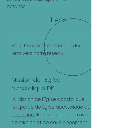
activités.
Liens
Vous trouverez ci-dessous des
liens vers notre réseau.
Mission de l'Église
apostolique DK
La Mission de l'Église apostolique
fait partie de
Église apostolique au
Danemark
. Ils s'occupent du travail
de mission et de développement