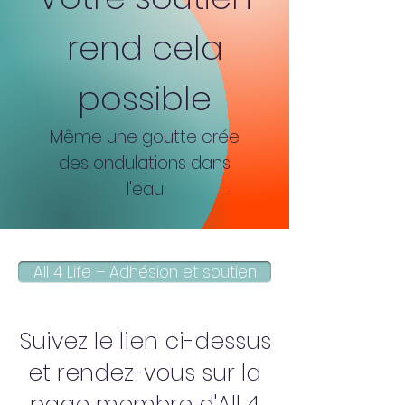
rend cela
possible
Même une goutte crée
des ondulations dans
l'eau
All 4 Life – Adhésion et soutien
Suivez le lien ci-dessus
et rendez-vous sur la
page membre d'All 4