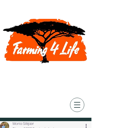
Post
Maria Silkjær